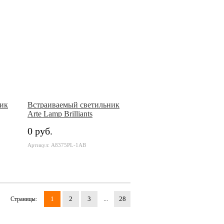
ик
Встраиваемый светильник
Arte Lamp Brilliants
0 руб.
Артикул: A8375PL-1AB
1
2
3
...
28
Страницы: