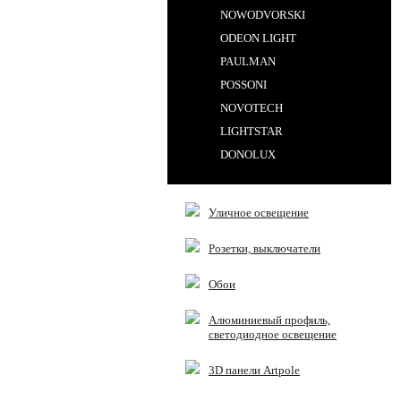
NOWODVORSKI
ODEON LIGHT
PAULMAN
POSSONI
NOVOTECH
LIGHTSTAR
DONOLUX
Уличное освещение
Розетки, выключатели
Обои
Алюминиевый профиль,
светодиодное освещение
3D панели Artpole