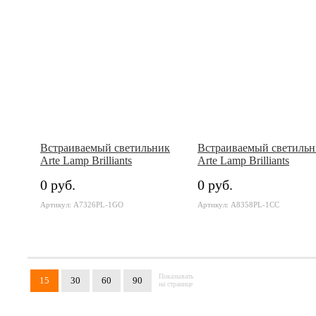
Встраиваемый светильник
Встраиваемый светильн
Arte Lamp Brilliants
Arte Lamp Brilliants
0 руб.
0 руб.
Артикул: A7326PL-1GO
Артикул: A8358PL-1CC
Показывать
15
30
60
90
на странице