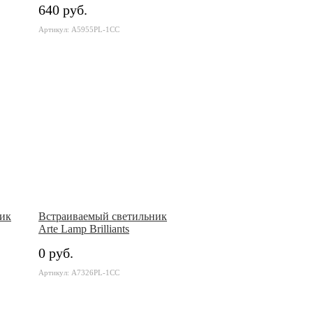
640 руб.
Артикул: A5955PL-1CC
ик
Встраиваемый светильник
Arte Lamp Brilliants
0 руб.
Артикул: A7326PL-1CC