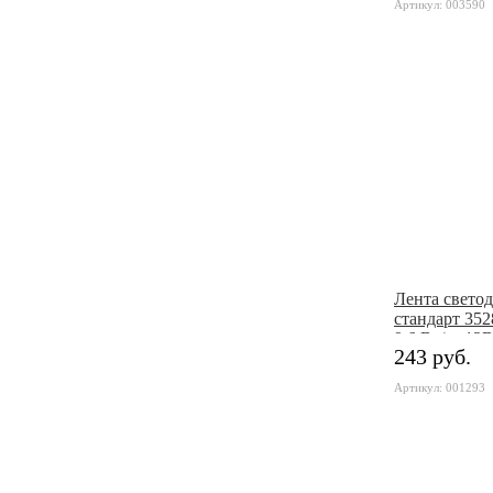
Артикул: 003590
Лента свето
стандарт 352
9,6 Вт/м, 12В
243 руб.
Нейтральны
Артикул: 001293