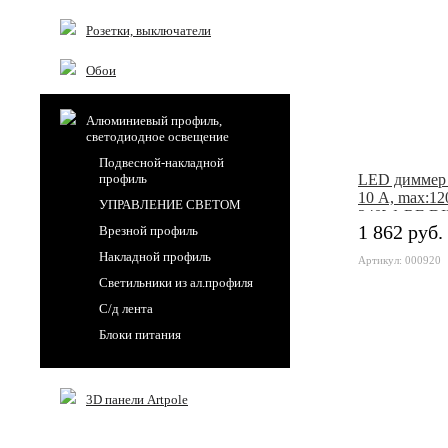
Розетки, выключатели
Обои
Алюминиевый профиль,
светодиодное освещение
Подвесной-накладной
профиль
LED диммер 
10 A, max:12
УПРАВЛЕНИЕ СВЕТОМ
240W, RF-D
1 862 руб.
Врезной профиль
Накладной профиль
Артикул: 000920
Светильники из ал.профиля
С/д лента
Блоки питания
3D панели Artpole