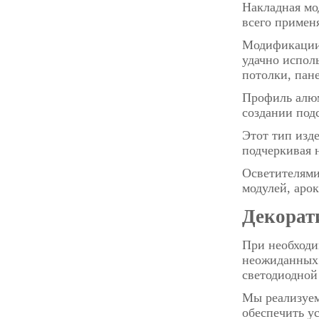
Накладная мо
всего примен
Модификации 
удачно испол
потолки, пане
Профиль алюм
создании под
Этот тип изд
подчеркивая 
Осветителями
модулей, аро
Декорат
При необходи
неожиданных 
светодиодной
Мы реализуем
обеспечить у