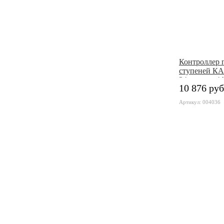
Контроллер 
ступеней КА
24 канала, 4
10 876 руб
Артикул: 004036