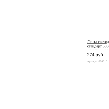
Лента свето
стандарт 505
14,4 Вт/м, 12
274 руб.
RGB
Артикул: 000018