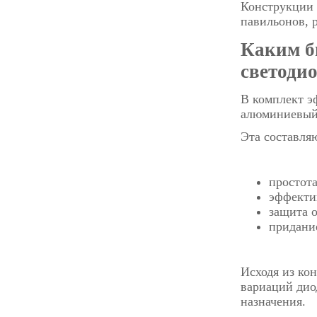
Конструкции 
павильонов, 
Каким б
светоди
В комплект э
алюминиевый 
Эта составляю
простота
эффекти
защита 
придание
Исходя из ко
вариаций дио
назначения.