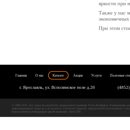
яркости при и
Также у нас 
экономичных 
При этом сто
Главная
О нас
Каталог
Акции
Услуги
Полезные ста
г. Ярославль, ул. Всполинское поле д.20
(4852)
© 2000-2016. Все права на разработку принадлежат компании Точка Комфорта. Копирование доп
информационный характер и не является публичной офертой, определяемой положениями Ст
консультантам и менеджерам нашей компании.
HostCMS