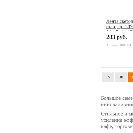
Лента свето
стандарт 505
14,4 Вт/м, 12
283 руб.
Нейтральны
Артикул: 001063
15
30
Большое семе
инновационн
Стильное и м
усиления эфф
кафе, торгов